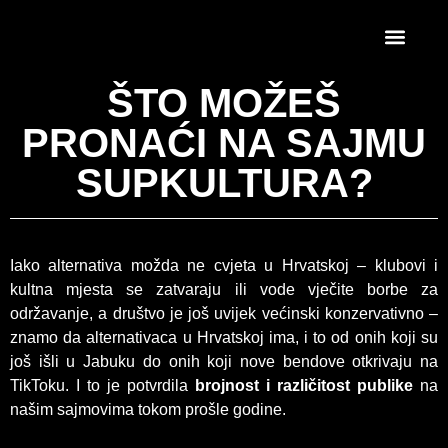
ŠTO MOŽEŠ
PRONAĆI NA SAJMU
SUPKULTURA?
Iako alternativa možda ne cvjeta u Hrvatskoj – klubovi i
kultna mjesta se zatvaraju ili vode vječite borbe za
održavanje, a društvo je još uvijek većinski konzervativno –
znamo da alternativaca u Hrvatskoj ima, i to od onih koji su
još išli u Jabuku do onih koji nove bendove otkrivaju na
TikToku. I to je potvrdila
brojnost i različitost publike
na
našim sajmovima tokom prošle godine.