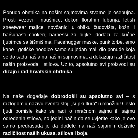
Ponuda obrtnika na našim sajmovima stvarno je osebujna.
Prosti vezovi i naušnice, dekori floralnih lubanja, fetish
streetwear majice, novčanici u obliku čudovišta, kožni i
baršunasti chokeri, harnessi za biljke, dodaci za kućne
ljubimce sa šišmišima, Facehugger maske, punk torbe, emo
kape i gotičke hoodice samo su jedan mali dio ponude koja
se do sada našla na našim sajmovima, a dokazuju različitost
naših proizvoda i stilova. Uz to, apsolutno svi proizvodi su
dizajn i rad hrvatskih obrtnika
.
Na naše događaje
dobrodošli su apsolutno svi
– s
razlogom u nazivu eventa stoji „supkultura“ u množini! Često
ljudi pomisle kako se radi o mračnom sajmu ili sajmu
određenih stilova, no jedini način da se uvjerite kako je ovo
samo predrasuda je da dođete na naš sajam i doživite
različitost naših ukusa, stilova i boja
.