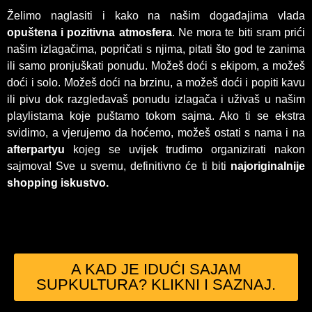
Želimo naglasiti i kako na našim događajima vlada
opuštena i pozitivna atmosfera
. Ne mora te biti sram prići
našim izlagačima, popričati s njima, pitati što god te zanima
ili samo pronjuškati ponudu. Možeš doći s ekipom, a možeš
doći i solo. Možeš doći na brzinu, a možeš doći i popiti kavu
ili pivu dok razgledavaš ponudu izlagača i uživaš u našim
playlistama koje puštamo tokom sajma. Ako ti se ekstra
svidimo, a vjerujemo da hoćemo, možeš ostati s nama i na
afterpartyu
kojeg se uvijek trudimo organizirati nakon
sajmova! Sve u svemu, definitivno će ti biti
najoriginalnije
shopping iskustvo.
A KAD JE IDUĆI SAJAM
SUPKULTURA? KLIKNI I SAZNAJ.