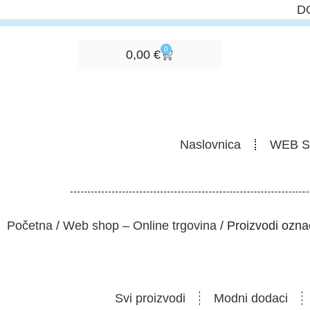
D
0
0,00
€
Naslovnica
WEB 
Početna
/
Web shop – Online trgovina
/ Proizvodi ozna
Svi proizvodi
Modni dodaci