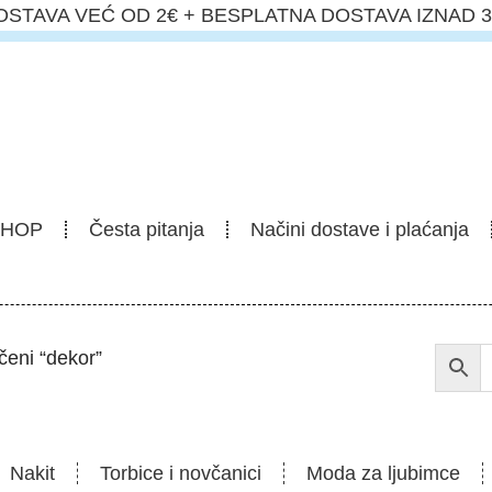
OSTAVA VEĆ OD 2€ + BESPLATNA DOSTAVA IZNAD 3
SHOP
Česta pitanja
Načini dostave i plaćanja
čeni “dekor”
Nakit
Torbice i novčanici
Moda za ljubimce