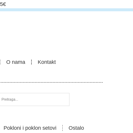
5€
O nama
Kontakt
Pokloni i poklon setovi
Ostalo