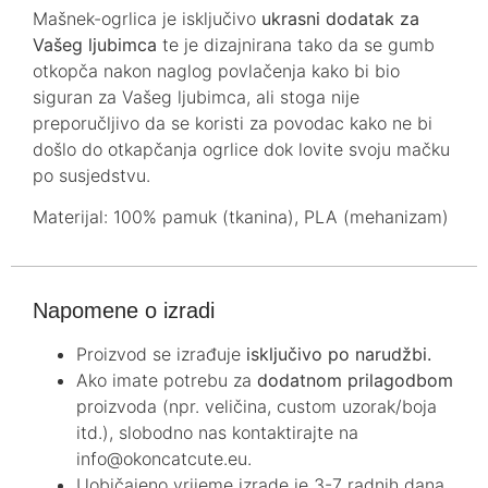
Mašnek-ogrlica je isključivo
ukrasni dodatak za
Vašeg ljubimca
te je dizajnirana tako da se gumb
otkopča nakon naglog povlačenja kako bi bio
siguran za Vašeg ljubimca, ali stoga nije
preporučljivo da se koristi za povodac kako ne bi
došlo do otkapčanja ogrlice dok lovite svoju mačku
po susjedstvu.
Materijal: 100% pamuk (tkanina), PLA (mehanizam)
Napomene o izradi
Proizvod se izrađuje
isključivo po narudžbi.
Ako imate potrebu za
dodatnom prilagodbom
proizvoda (npr. veličina, custom uzorak/boja
itd.), slobodno nas kontaktirajte na
info@okoncatcute.eu.
Uobičajeno vrijeme izrade je 3-7 radnih dana.