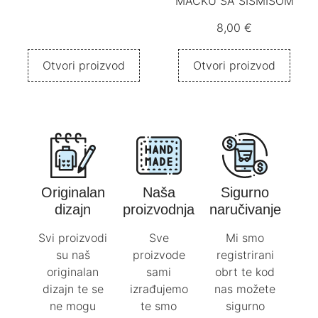
MAČKU SA ŠIŠMIŠOM
8,00
€
Otvori proizvod
Otvori proizvod
Originalan
Naša
Sigurno
dizajn
proizvodnja
naručivanje
Svi proizvodi
Sve
Mi smo
su naš
proizvode
registrirani
originalan
sami
obrt te kod
dizajn te se
izrađujemo
nas možete
ne mogu
te smo
sigurno