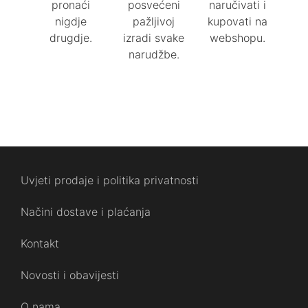
pronaći
posvećeni
naručivati i
nigdje
pažljivoj
kupovati na
drugdje.
izradi svake
webshopu.
narudžbe.
Uvjeti prodaje i politika privatnosti
Načini dostave i plaćanja
Kontakt
Novosti i obavijesti
O nama