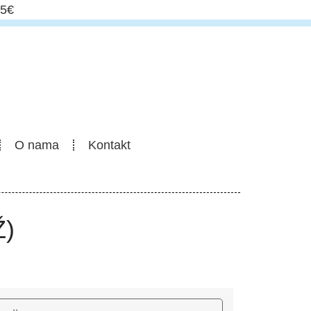
5€
O nama
Kontakt
)