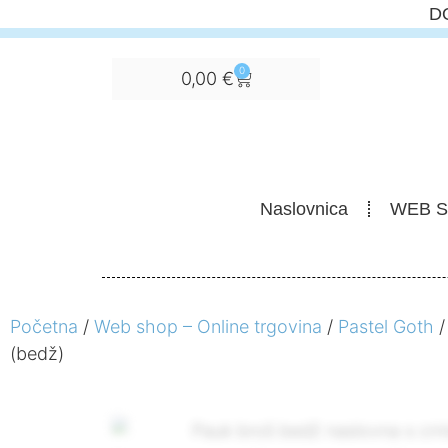
D
0
0,00
€
Naslovnica
WEB 
Početna
/
Web shop – Online trgovina
/
Pastel Goth
/
(bedž)