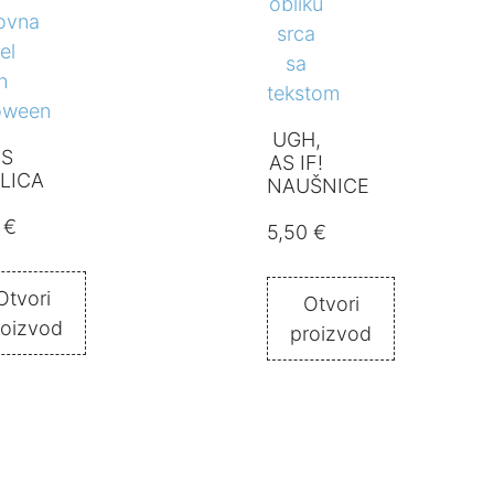
UGH,
ES
AS IF!
LICA
NAUŠNICE
0
€
5,50
€
Otvori
Otvori
roizvod
proizvod