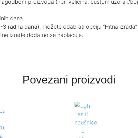
ilagodbom
proizvoda (npr. veličina, custom uzorak/boja
dnih dana.
(1-3 radna dana)
, možete odabrati opciju “Hitna izrada”
itne izrade dodatno se naplaćuje.
Povezani proizvodi