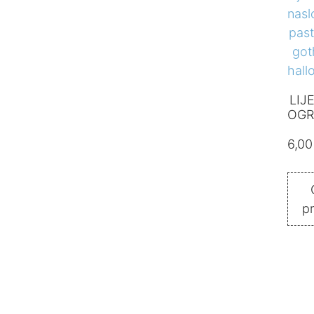
LIJ
OGR
6,0
p