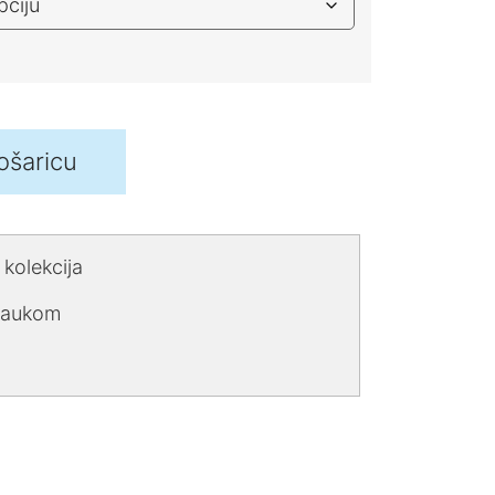
ošaricu
kolekcija
 paukom