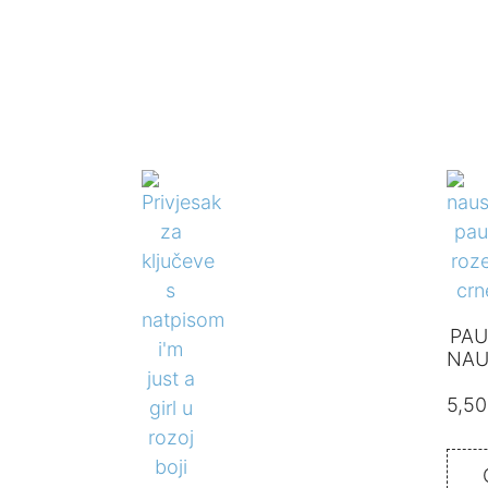
PA
NAU
5,5