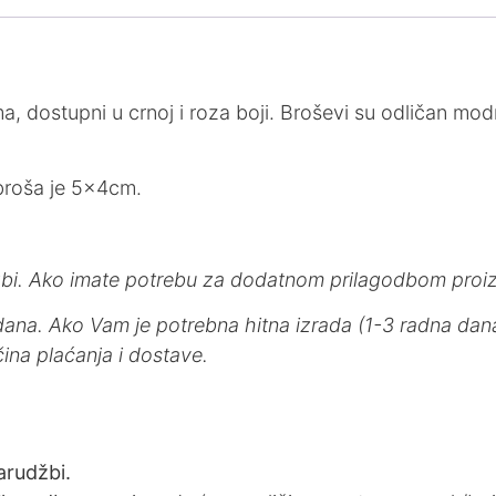
, dostupni u crnoj i roza boji. Broševi su odličan modn
 broša je 5x4cm.
džbi. Ako imate potrebu za dodatnom prilagodbom proiz
dana. Ako Vam je potrebna hitna izrada (1-3 radna dana
čina plaćanja i dostave.
arudžbi.