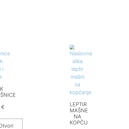
UK
ŠNICE
LEPTIR
0
€
MAŠNE
NA
KOPČU
Otvori