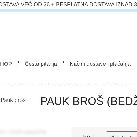
OSTAVA VEĆ OD 2€ + BESPLATNA DOSTAVA IZNAD 3
SHOP
Česta pitanja
Načini dostave i plaćanja
PAUK BROŠ (BEDŽ
 Pauk broš
Boja